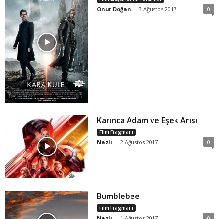
Onur Doğan
-
3 Ağustos 2017
0
Karınca Adam ve Eşek Arısı
Film Fragmanı
Nazlı
-
2 Ağustos 2017
0
Bumblebee
Film Fragmanı
Nazlı
-
1 Ağustos 2017
0