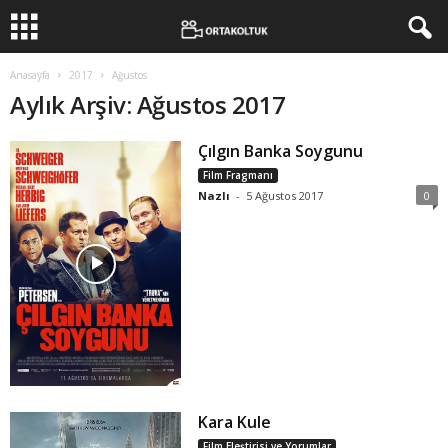
Anasayfa
2017
Ağustos
Aylık Arşiv: Ağustos 2017
Çılgın Banka Soygunu
Film Fragmanı
Nazlı
-
5 Ağustos 2017
0
Kara Kule
Film Eleştirisi ve Yorumlar