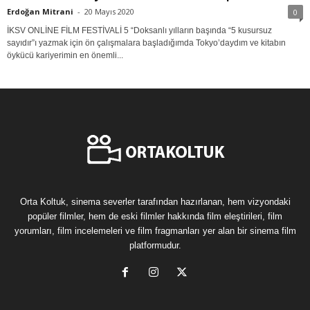
Erdoğan Mitrani
-
20 Mayıs 2020
0
İKSV ONLİNE FİLM FESTİVALİ 5 “Doksanlı yılların başında “5 kusursuz
sayıdır”ı yazmak için ön çalışmalara başladığımda Tokyo’daydım ve kitabın
öykücü kariyerimin en önemli...
Orta Koltuk, sinema severler tarafından hazırlanan, hem vizyondaki
popüler filmler, hem de eski filmler hakkında film eleştirileri, film
yorumları, film incelemeleri ve film fragmanları yer alan bir sinema film
platformudur.