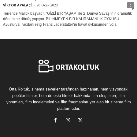
VİKTOR APALAÇİ
-
20 Ocak 2020
0
Terrence Malick başyapıtı ‘GİZLİ BİR YAŞAM’ ile 2. Dünya Savaşı’nın dramatik
dönemine dönüş yapıyor. BİLİNMEYEN BİR KAHRAMANLIK ÖYKÜSÜ
Avusturyalı vicdani retçi Franz Jagerstatter’ın hayat öyküsünden yola...
Orta Koltuk, sinema severler tarafından hazırlanan, hem vizyondaki
popüler filmler, hem de eski filmler hakkında film eleştirileri, film
yorumları, film incelemeleri ve film fragmanları yer alan bir sinema film
platformudur.