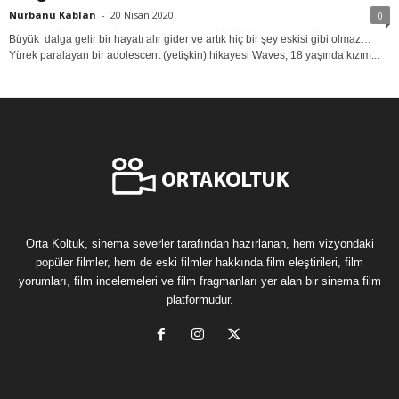
Nurbanu Kablan
-
20 Nisan 2020
0
Büyük dalga gelir bir hayatı alır gider ve artık hiç bir şey eskisi gibi olmaz…
Yürek paralayan bir adolescent (yetişkin) hikayesi Waves; 18 yaşında kızım...
Orta Koltuk, sinema severler tarafından hazırlanan, hem vizyondaki
popüler filmler, hem de eski filmler hakkında film eleştirileri, film
yorumları, film incelemeleri ve film fragmanları yer alan bir sinema film
platformudur.