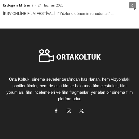
Erdoğan Mitrani
-
21 Haziran 2020
0
İKSV ONLİNE FİLM FESTİVALİ II “Yüzler o dönemin ruhudurlar.” ...
Orta Koltuk, sinema severler tarafından hazırlanan, hem vizyondaki
popüler filmler, hem de eski filmler hakkında film eleştirileri, film
yorumları, film incelemeleri ve film fragmanları yer alan bir sinema film
platformudur.