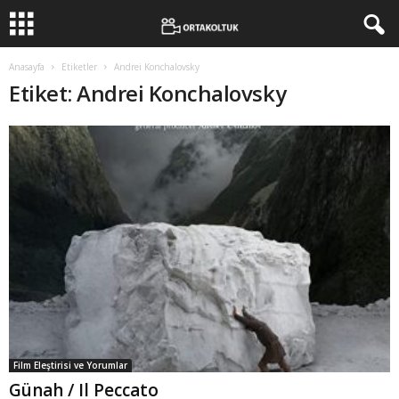
Anasayfa
Etiketler
Andrei Konchalovsky
Etiket: Andrei Konchalovsky
Film Eleştirisi ve Yorumlar
Günah / Il Peccato