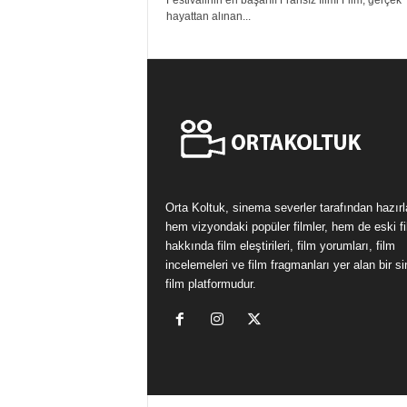
Festivalinin en başarılı Fransız filmi Film, gerçek
hayattan alınan...
Orta Koltuk, sinema severler tarafından hazır
hem vizyondaki popüler filmler, hem de eski fi
hakkında film eleştirileri, film yorumları, film
incelemeleri ve film fragmanları yer alan bir 
film platformudur.