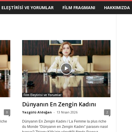
M ELEŞTIRISI VE YORUMLAR
FILM FRAGMANI
HAKKIMIZDA
Film Eleştirisi ve Yorumlar
Dünyanın En Zengin Kadını
0
Yazgülü Aldoğan
-
13 Nisan 2026
2
riche
Dünyanın En Zengin Kadını / La Femme la plus riche
du Monde “Dünyanın en Zengin Kadını” parasını nasıl