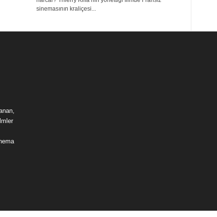
harcar? Thierry Klifa’nin yönettiği filmde Fransız
sinemasının kraliçesi...
lanan,
lmler
sinema