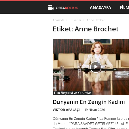
ANASAYFA
FIL
O
r
Anasayfa
Etiketler
Anne Brochet
Etiket: Anne Brochet
t
a
K
o
l
Film Eleştirisi ve Yorumlar
t
Dünyanın En Zengin Kadını
u
VİKTOR APALAÇİ
-
19 Nisan 2026
Dünyanın En Zengin Kadını / La Femme la plus 
k
du Monde “PARA SAADET GETİRMEZ” 45. İst. F.