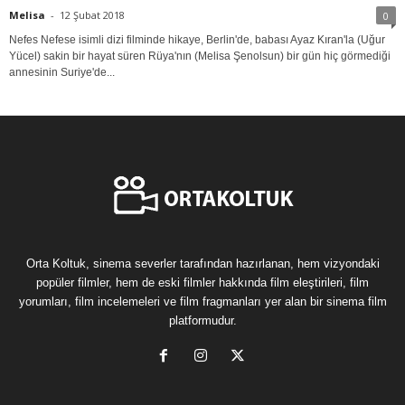
Melisa
-
12 Şubat 2018
0
Nefes Nefese isimli dizi filminde hikaye, Berlin'de, babası Ayaz Kıran'la (Uğur
Yücel) sakin bir hayat süren Rüya'nın (Melisa Şenolsun) bir gün hiç görmediği
annesinin Suriye'de...
Orta Koltuk, sinema severler tarafından hazırlanan, hem vizyondaki
popüler filmler, hem de eski filmler hakkında film eleştirileri, film
yorumları, film incelemeleri ve film fragmanları yer alan bir sinema film
platformudur.