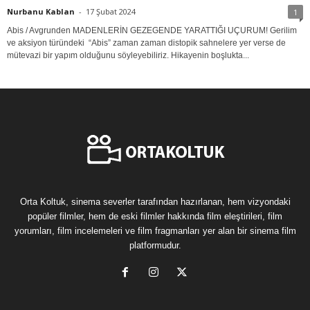
Nurbanu Kablan
-
17 Şubat 2024
1
Abis / Avgrunden MADENLERİN GEZEGENDE YARATTIĞI UÇURUM! Gerilim
ve aksiyon türündeki “Abis” zaman zaman distopik sahnelere yer verse de
mütevazi bir yapım olduğunu söyleyebiliriz. Hikayenin boşlukta...
Orta Koltuk, sinema severler tarafından hazırlanan, hem vizyondaki
popüler filmler, hem de eski filmler hakkında film eleştirileri, film
yorumları, film incelemeleri ve film fragmanları yer alan bir sinema film
platformudur.