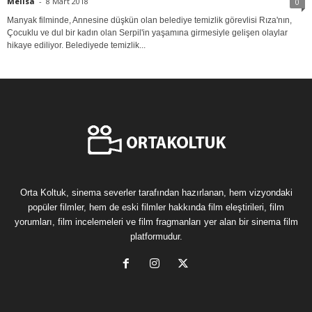
Melisa
-
8 Mart 2018
0
Manyak filminde, Annesine düşkün olan belediye temizlik görevlisi Rıza'nın,
Çocuklu ve dul bir kadın olan Serpil'in yaşamına girmesiyle gelişen olaylar
hikaye ediliyor. Belediyede temizlik...
Orta Koltuk, sinema severler tarafından hazırlanan, hem vizyondaki
popüler filmler, hem de eski filmler hakkında film eleştirileri, film
yorumları, film incelemeleri ve film fragmanları yer alan bir sinema film
platformudur.