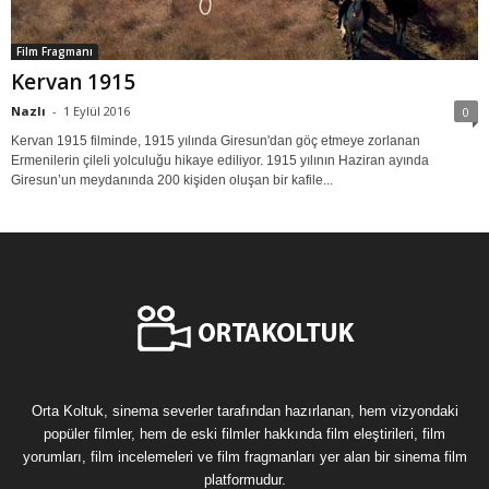
Film Fragmanı
Kervan 1915
Nazlı
-
1 Eylül 2016
0
Kervan 1915 filminde, 1915 yılında Giresun'dan göç etmeye zorlanan
Ermenilerin çileli yolculuğu hikaye ediliyor. 1915 yılının Haziran ayında
Giresun’un meydanında 200 kişiden oluşan bir kafile...
Orta Koltuk, sinema severler tarafından hazırlanan, hem vizyondaki
popüler filmler, hem de eski filmler hakkında film eleştirileri, film
yorumları, film incelemeleri ve film fragmanları yer alan bir sinema film
platformudur.