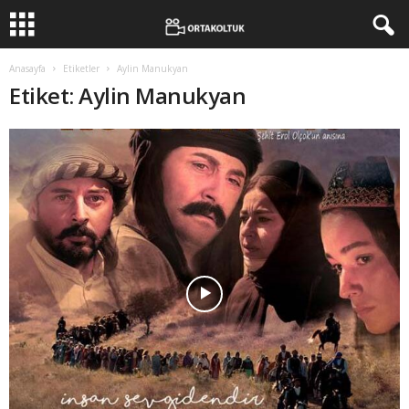
Anasayfa
Etiketler
Aylin Manukyan
Etiket: Aylin Manukyan