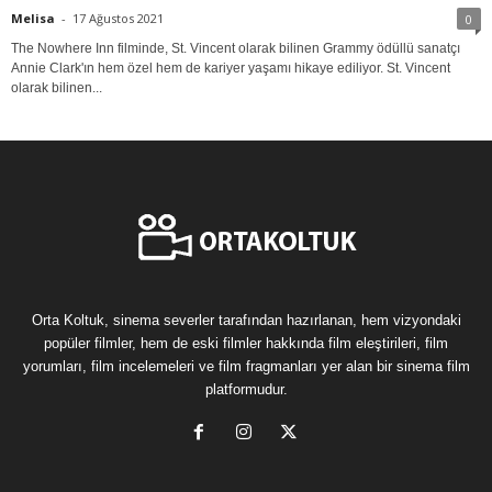
Melisa
-
17 Ağustos 2021
0
The Nowhere Inn filminde, St. Vincent olarak bilinen Grammy ödüllü sanatçı
Annie Clark'ın hem özel hem de kariyer yaşamı hikaye ediliyor. St. Vincent
olarak bilinen...
Orta Koltuk, sinema severler tarafından hazırlanan, hem vizyondaki
popüler filmler, hem de eski filmler hakkında film eleştirileri, film
yorumları, film incelemeleri ve film fragmanları yer alan bir sinema film
platformudur.