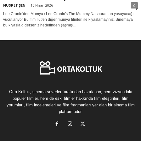
NUSRET ŞEN
-
15 Nisan 2026
0
Lee Cronin'den Mumya / Lee Cronin's The Mummy Nasnaranian yaşayacağı
vücut arıyor Bu filmi lütfen diğer mumya filmleri ile kıyaslamayınız. Sinemaya
bu kıyasla giderseniz hedefinden şaşmış...
Orta Koltuk, sinema severler tarafından hazırlanan, hem vizyondaki
popüler filmler, hem de eski filmler hakkında film eleştirileri, film
yorumları, film incelemeleri ve film fragmanları yer alan bir sinema film
platformudur.