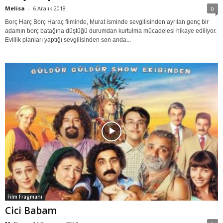
Melisa
-
6 Aralık 2018
0
Borç Harç Borç Haraç filminde, Murat isminde sevgilisinden ayrılan genç bir
adamın borç batağına düştüğü durumdan kurtulma mücadelesi hikaye ediliyor.
Evlilik planları yaptığı sevgilisinden son anda...
Film Fragmanı
Cici Babam