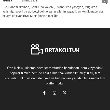
Melisa
-
14 Temmuz 2017
0
Cici Babam filminde, Şanlı Urfa kökenli, İstanbul’da yaşayan, Muğla’da
yetişmiş, İsveçli bir gurbetçi geline sahip ailenin yaşadıkları komik maceralar
hikaye ediliyor. BKM Mutfağın yapımcılığını...
Orta Koltuk, sinema severler tarafından hazırlanan, hem vizyondaki
popüler filmler, hem de eski filmler hakkında film eleştirileri, film
yorumları, film incelemeleri ve film fragmanları yer alan bir sinema film
platformudur.