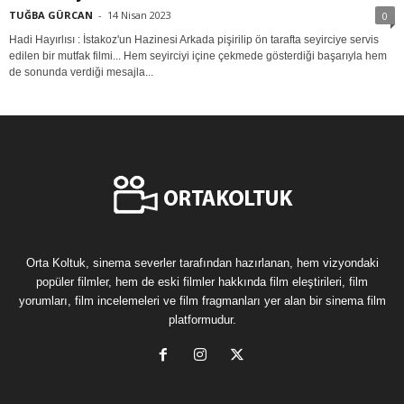
TUĞBA GÜRCAN
-
14 Nisan 2023
0
Hadi Hayırlısı : İstakoz'un Hazinesi Arkada pişirilip ön tarafta seyirciye servis
edilen bir mutfak filmi... Hem seyirciyi içine çekmede gösterdiği başarıyla hem
de sonunda verdiği mesajla...
Orta Koltuk, sinema severler tarafından hazırlanan, hem vizyondaki
popüler filmler, hem de eski filmler hakkında film eleştirileri, film
yorumları, film incelemeleri ve film fragmanları yer alan bir sinema film
platformudur.