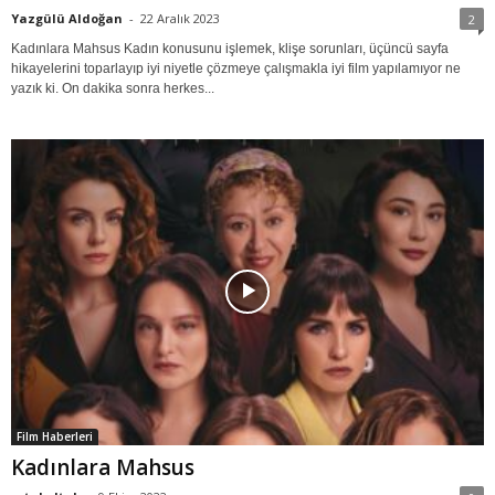
Yazgülü Aldoğan
-
22 Aralık 2023
2
Kadınlara Mahsus Kadın konusunu işlemek, klişe sorunları, üçüncü sayfa
hikayelerini toparlayıp iyi niyetle çözmeye çalışmakla iyi film yapılamıyor ne
yazık ki. On dakika sonra herkes...
Film Haberleri
Kadınlara Mahsus