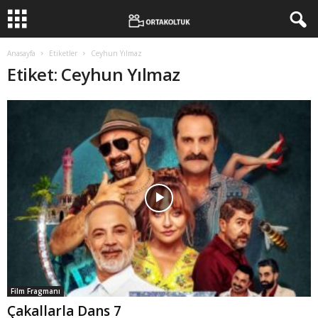
Anasayfa
Etiketler
Ceyhun Yılmaz
Etiket: Ceyhun Yılmaz
Film Fragmanı
Çakallarla Dans 7