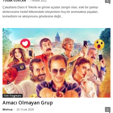
TUĞBA GÜRCAN
-
1 Aralık 2022
0
Çakallarla Dans 6 Teknik ve görsel açıdan zengin olan, eski bir şarkıyı
dinlercesine hedef kitlesindeki izleyenlere hoş bir anımsatma yaşatan,
komedisini ve aksiyonunu gövdesine değil...
Film Fragmanı
Amacı Olmayan Grup
Melisa
-
20 Ocak 2020
0