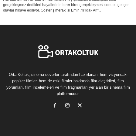
gerçekleşmez dedikleri hayallerinin birer birer gerçekleşmesi sonucu gelişen
olaylar hikaye ediliyor. Gösteriş meraklısı Emin, fırıldak Arif...
Orta Koltuk, sinema severler tarafından hazırlanan, hem vizyondaki
popüler filmler, hem de eski filmler hakkında film eleştirileri, film
yorumları, film incelemeleri ve film fragmanları yer alan bir sinema film
platformudur.