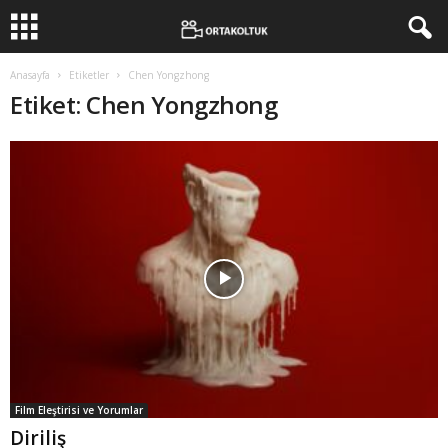
Anasayfa
Etiketler
Chen Yongzhong
Etiket: Chen Yongzhong
Film Eleştirisi ve Yorumlar
Diriliş