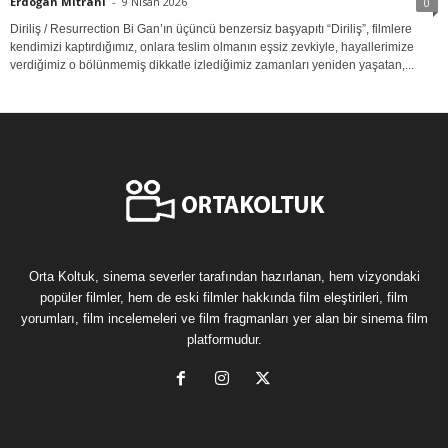
Erdoğan Mitrani
-
9 Nisan 2026
0
Diriliş / Resurrection Bi Gan’ın üçüncü benzersiz başyapıtı “Diriliş”, filmlere
kendimizi kaptırdığımız, onlara teslim olmanın eşsiz zevkiyle, hayallerimize
verdiğimiz o bölünmemiş dikkatle izlediğimiz zamanları yeniden yaşatan,...
Orta Koltuk, sinema severler tarafından hazırlanan, hem vizyondaki
popüler filmler, hem de eski filmler hakkında film eleştirileri, film
yorumları, film incelemeleri ve film fragmanları yer alan bir sinema film
platformudur.