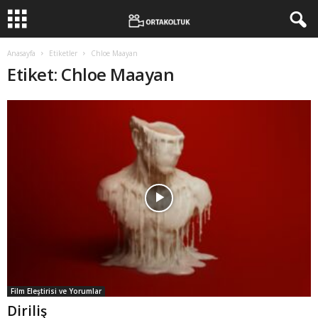
Anasayfa
Etiketler
Chloe Maayan
Etiket: Chloe Maayan
Film Eleştirisi ve Yorumlar
Diriliş