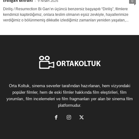
Erdoğan Mitrani
-
9 Nisan 2026
0
Diriliş / Resurrection Bi Gan’ın üçüncü benzersiz başyapıtı “Diriliş”, filmlere
kendimizi kaptırdığımız, onlara teslim olmanın eşsiz zevkiyle, hayallerimize
verdiğimiz o bölünmemiş dikkatle izlediğimiz zamanları yeniden yaşatan,...
Orta Koltuk, sinema severler tarafından hazırlanan, hem vizyondaki
popüler filmler, hem de eski filmler hakkında film eleştirileri, film
yorumları, film incelemeleri ve film fragmanları yer alan bir sinema film
platformudur.