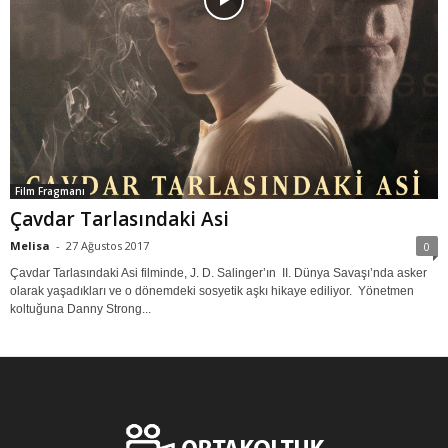
Film Fragmanı
Çavdar Tarlasındaki Asi
Melisa
-
27 Ağustos 2017
0
Çavdar Tarlasındaki Asi filminde, J. D. Salinger’ın II. Dünya Savaşı’nda asker
olarak yaşadıkları ve o dönemdeki sosyetik aşkı hikaye ediliyor. Yönetmen
koltuğuna Danny Strong...