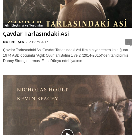
Film Eleştirisi ve Yorumlar
Çavdar Tarlasındaki Asi
NUSRET ŞEN
-
2 Ekim 2017
0
Çavdar Tarlasındaki Asi Çavdar Tarlasındaki Asi filminin yönetmen koltuğuna
1974 ABD doğumlu ''Açlık Oyunları:Bölim 1 ve 2 (2014-2015)''den tanıdığımız
Danny Strong oturmuş. Film, Dünya edebiyatının...