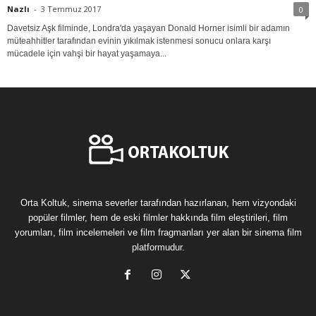
Nazlı
-
3 Temmuz 2017
0
Davetsiz Aşk filminde, Londra'da yaşayan Donald Horner isimli bir adamın
müteahhitler tarafından evinin yıkılmak istenmesi sonucu onlara karşı
mücadele için vahşi bir hayat yaşamaya...
Orta Koltuk, sinema severler tarafından hazırlanan, hem vizyondaki
popüler filmler, hem de eski filmler hakkında film eleştirileri, film
yorumları, film incelemeleri ve film fragmanları yer alan bir sinema film
platformudur.