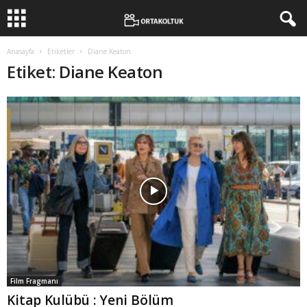
Anasayfa
Etiketler
Diane Keaton
Etiket: Diane Keaton
Film Fragmanı
Kitap Kulübü : Yeni Bölüm