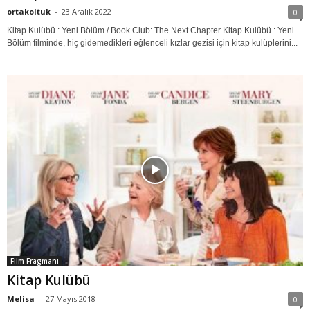
ortakoltuk
-
23 Aralık 2022
0
Kitap Kulübü : Yeni Bölüm / Book Club: The Next Chapter Kitap Kulübü : Yeni
Bölüm filminde, hiç gidemedikleri eğlenceli kızlar gezisi için kitap kulüplerini...
Film Fragmanı
Kitap Kulübü
Melisa
-
27 Mayıs 2018
0