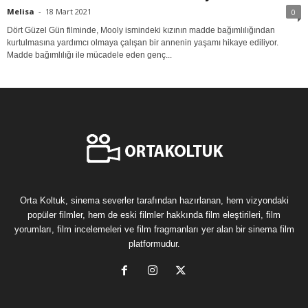
Melisa
-
18 Mart 2021
0
Dört Güzel Gün filminde, Mooly ismindeki kızının madde bağımlılığından
kurtulmasına yardımcı olmaya çalışan bir annenin yaşamı hikaye ediliyor.
Madde bağımlılığı ile mücadele eden genç...
Orta Koltuk, sinema severler tarafından hazırlanan, hem vizyondaki
popüler filmler, hem de eski filmler hakkında film eleştirileri, film
yorumları, film incelemeleri ve film fragmanları yer alan bir sinema film
platformudur.