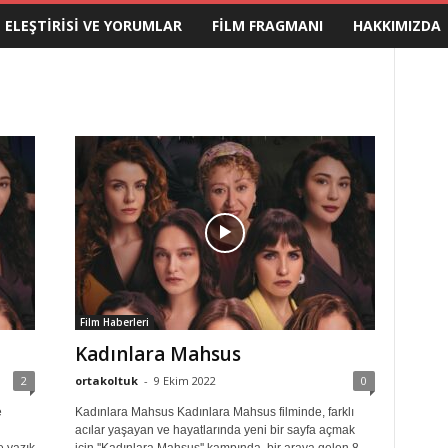
M ELEŞTIRISI VE YORUMLAR
FILM FRAGMANI
HAKKIMIZDA
Film Haberleri
Kadınlara Mahsus
2
ortakoltuk
-
9 Ekim 2022
0
e
Kadınlara Mahsus Kadınlara Mahsus filminde, farklı
acılar yaşayan ve hayatlarında yeni bir sayfa açmak