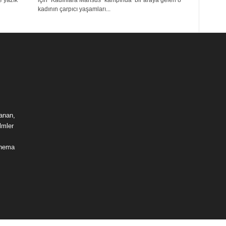
e yazık
için ''Kadınlara Mahsus'' kampında bir araya gelen 8
kadının çarpıcı yaşamları...
lanan,
lmler
sinema