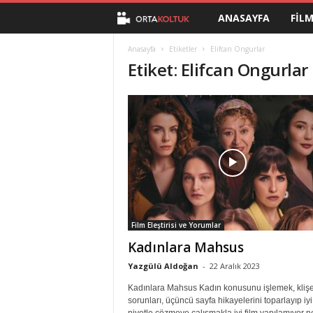
ANASAYFA
FIL
O
r
Anasayfa
Etiketler
Elifcan Ongurlar
Etiket: Elifcan Ongurlar
t
a
K
o
l
Film Eleştirisi ve Yorumlar
t
Kadınlara Mahsus
u
Yazgülü Aldoğan
-
22 Aralık 2023
Kadınlara Mahsus Kadın konusunu işlemek, kliş
k
sorunları, üçüncü sayfa hikayelerini toparlayıp iyi