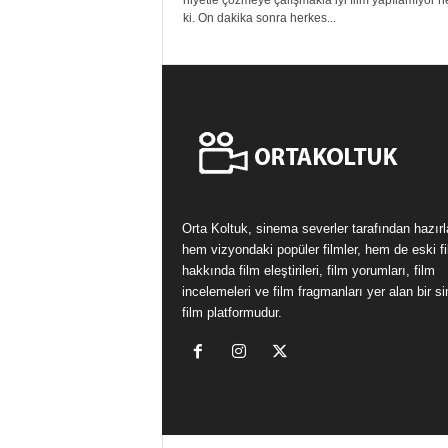
niyetle çözmeye çalışmakla iyi film yapılamıyor n
ki. On dakika sonra herkes...
Orta Koltuk, sinema severler tarafından hazır
hem vizyondaki popüler filmler, hem de eski fi
hakkında film eleştirileri, film yorumları, film
incelemeleri ve film fragmanları yer alan bir 
film platformudur.