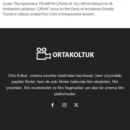
Çırak / The Apprentice TRUMP’IN ÇIRAKLIK YILLARI Ali Abbasi’nin ilk
Hollywood çalışması “ÇIRAK” cesur bir film Genç ve tecrübesiz Donald
Trump’ın nüfuzlu avukat Roy Cohn’u himayesinde kendini...
Orta Koltuk, sinema severler tarafından hazırlanan, hem vizyondaki
popüler filmler, hem de eski filmler hakkında film eleştirileri, film
yorumları, film incelemeleri ve film fragmanları yer alan bir sinema film
platformudur.