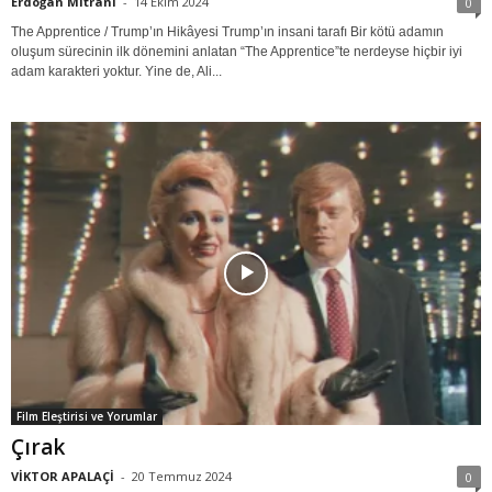
Erdoğan Mitrani
-
14 Ekim 2024
0
The Apprentice / Trump’ın Hikâyesi Trump’ın insani tarafı Bir kötü adamın
oluşum sürecinin ilk dönemini anlatan “The Apprentice”te nerdeyse hiçbir iyi
adam karakteri yoktur. Yine de, Ali...
Film Eleştirisi ve Yorumlar
Çırak
VİKTOR APALAÇİ
-
20 Temmuz 2024
0