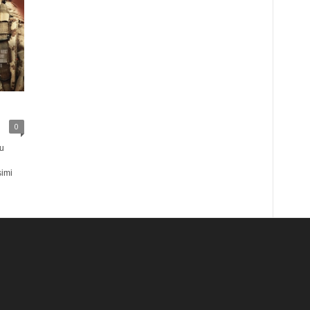
0
cu
şimi