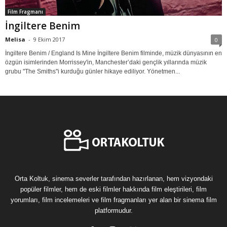
Film Fragmanı
İngiltere Benim
Melisa
-
9 Ekim 2017
0
İngiltere Benim / England Is Mine İngiltere Benim filminde, müzik dünyasının en
özgün isimlerinden Morrissey'in, Manchester’daki gençlik yıllarında müzik
grubu ''The Smiths''i kurduğu günler hikaye ediliyor. Yönetmen...
Orta Koltuk, sinema severler tarafından hazırlanan, hem vizyondaki
popüler filmler, hem de eski filmler hakkında film eleştirileri, film
yorumları, film incelemeleri ve film fragmanları yer alan bir sinema film
platformudur.