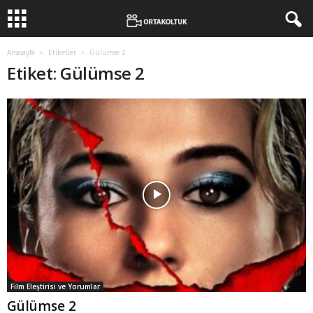
Anasayfa
Etiketler
Gülümse 2
Etiket: Gülümse 2
Film Eleştirisi ve Yorumlar
Gülümse 2