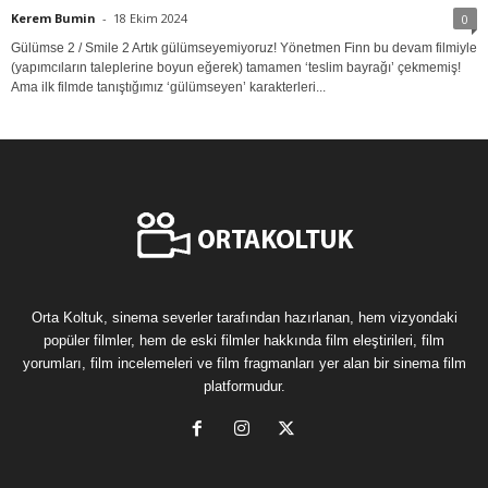
Kerem Bumin
-
18 Ekim 2024
0
Gülümse 2 / Smile 2 Artık gülümseyemiyoruz! Yönetmen Finn bu devam filmiyle
(yapımcıların taleplerine boyun eğerek) tamamen ‘teslim bayrağı’ çekmemiş!
Ama ilk filmde tanıştığımız ‘gülümseyen’ karakterleri...
Orta Koltuk, sinema severler tarafından hazırlanan, hem vizyondaki
popüler filmler, hem de eski filmler hakkında film eleştirileri, film
yorumları, film incelemeleri ve film fragmanları yer alan bir sinema film
platformudur.