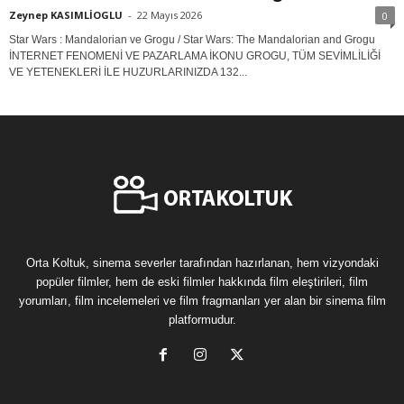
Zeynep KASIMLİOGLU
-
22 Mayıs 2026
0
Star Wars : Mandalorian ve Grogu / Star Wars: The Mandalorian and Grogu
İNTERNET FENOMENİ VE PAZARLAMA İKONU GROGU, TÜM SEVİMLİLİĞİ
VE YETENEKLERİ İLE HUZURLARINIZDA 132...
Orta Koltuk, sinema severler tarafından hazırlanan, hem vizyondaki
popüler filmler, hem de eski filmler hakkında film eleştirileri, film
yorumları, film incelemeleri ve film fragmanları yer alan bir sinema film
platformudur.