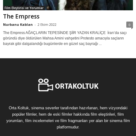
Film Eleştirisi ve Yorumlar
The Empress
Nurbanu Kablan
-
2 Ekim 2022
0
The Empress AĞAÇLARIN TEPESİNDE ŞİİR YAZAN KRALİÇE İran’da saçı
göründü diye öldürülen Mahsa Amini vahşetini Protesto amacıyla saçların
bayrak gibi dalgalandığı bugünlerde en güzel saç bayrağı ...
Orta Koltuk, sinema severler tarafından hazırlanan, hem vizyondaki
popüler filmler, hem de eski filmler hakkında film eleştirileri, film
yorumları, film incelemeleri ve film fragmanları yer alan bir sinema film
platformudur.