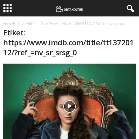
Anasayfa
Etiketler
Https://www.imdb.com/title/tt13720112/?ref_=nv_sr_srsg_0
Etiket:
https://www.imdb.com/title/tt137201
12/?ref_=nv_sr_srsg_0