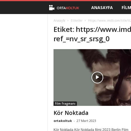
ANASAYFA
FIL
O
r
Anasayfa
Etiketler
Https://www.imdb.com/title/tt
Etiket: https://www.im
t
ref_=nv_sr_srsg_0
a
K
o
l
t
Film Fragmanı
u
Kör Noktada
ortakoltuk
-
27 Mart 2023
k
Kör Noktada Kör Noktada filmi 2023 Berlin Film