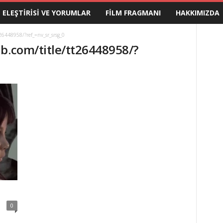
M ELEŞTIRISI VE YORUMLAR
FILM FRAGMANI
HAKKIMIZDA
26448958/?ref_=nv_sr_srsg_0
db.com/title/tt26448958/?
0