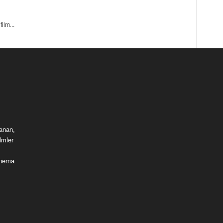
ilm...
lanan,
lmler
sinema