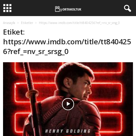
Anasayfa
Etiketler
Https://www.imdb.com/title/tt8404256?ref_=nv_sr_srsg_0
Etiket:
https://www.imdb.com/title/tt840425
6?ref_=nv_sr_srsg_0