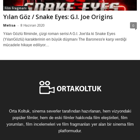
Film Fragmanı
Yılan Göz / Snake Eyes: G.I. Joe Origins
Melisa
-
8 Haziran 2020
0
Yılan Gözlü filminde, çizgi roman serisi A G.I. Joe'da ki Snake Eyes
(YılanGözlü) karakterinin en büyük düşmanı The Baroness'e karşı verdiği
mücadele hikaye ediliyor....
Orta Koltuk, sinema severler tarafından hazırlanan, hem vizyondaki
popüler filmler, hem de eski filmler hakkında film eleştirileri, film
yorumları, film incelemeleri ve film fragmanları yer alan bir sinema film
platformudur.