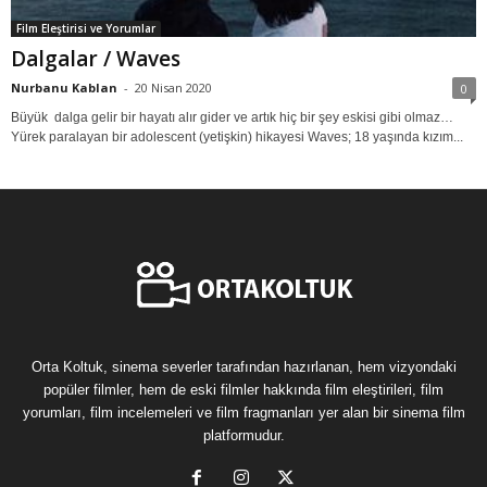
Film Eleştirisi ve Yorumlar
Dalgalar / Waves
Nurbanu Kablan
-
20 Nisan 2020
0
Büyük dalga gelir bir hayatı alır gider ve artık hiç bir şey eskisi gibi olmaz…
Yürek paralayan bir adolescent (yetişkin) hikayesi Waves; 18 yaşında kızım...
Orta Koltuk, sinema severler tarafından hazırlanan, hem vizyondaki
popüler filmler, hem de eski filmler hakkında film eleştirileri, film
yorumları, film incelemeleri ve film fragmanları yer alan bir sinema film
platformudur.