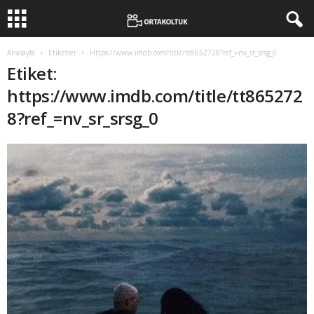
Anasayfa
Etiketler
Https://www.imdb.com/title/tt8652728?ref_=nv_sr_srsg_0
Etiket:
https://www.imdb.com/title/tt865272
8?ref_=nv_sr_srsg_0