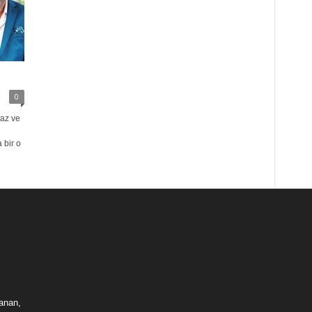
0
az ve
 bir o
lanan,