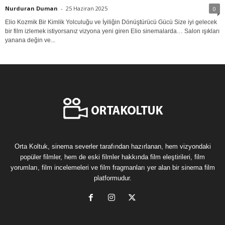
Nurduran Duman
-
25 Haziran 2025
0
Elio Kozmik Bir Kimlik Yolculuğu ve İyiliğin Dönüştürücü Gücü Size iyi gelecek
bir film izlemek istiyorsanız vizyona yeni giren Elio sinemalarda… Salon ışıkları
yanana değin ve...
Orta Koltuk, sinema severler tarafından hazırlanan, hem vizyondaki
popüler filmler, hem de eski filmler hakkında film eleştirileri, film
yorumları, film incelemeleri ve film fragmanları yer alan bir sinema film
platformudur.