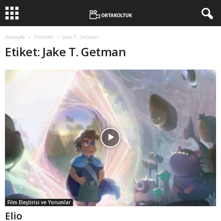
Anasayfa
Etiketler
Jake T. Getman
Etiket: Jake T. Getman
Film Eleştirisi ve Yorumlar
Elio