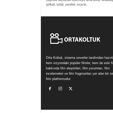
başında sayılacak diyemeyiz ama aileyi, arkadaşl
şefkati, iyiliği, zarafeti, sıcacık...
Orta Koltuk, sinema severler tarafından hazır
hem vizyondaki popüler filmler, hem de eski fi
hakkında film eleştirileri, film yorumları, film
incelemeleri ve film fragmanları yer alan bir 
film platformudur.