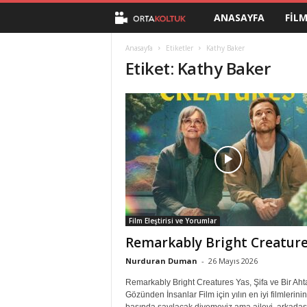
ANASAYFA
FIL
O
r
Anasayfa
Etiketler
Kathy Baker
Etiket: Kathy Baker
t
a
K
o
l
Film Eleştirisi ve Yorumlar
t
Remarkably Bright Creatur
u
Nurduran Duman
-
26 Mayıs 2026
Remarkably Bright Creatures Yas, Şifa ve Bir Ah
k
Gözünden İnsanlar Film için yılın en iyi filmlerinin