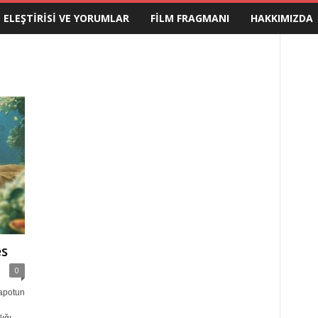
M ELEŞTIRISI VE YORUMLAR
FILM FRAGMANI
HAKKIMIZDA
es
0
tapotun