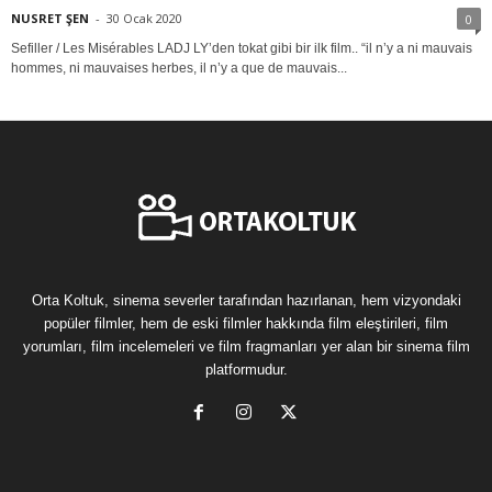
NUSRET ŞEN
-
30 Ocak 2020
0
Sefiller / Les Misérables LADJ LY’den tokat gibi bir ilk film.. “il n’y a ni mauvais
hommes, ni mauvaises herbes, il n’y a que de mauvais...
Orta Koltuk, sinema severler tarafından hazırlanan, hem vizyondaki
popüler filmler, hem de eski filmler hakkında film eleştirileri, film
yorumları, film incelemeleri ve film fragmanları yer alan bir sinema film
platformudur.