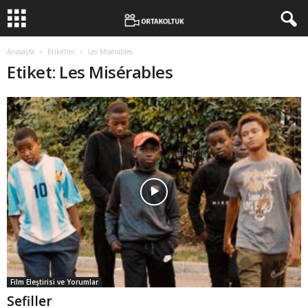
Anasayfa
Etiketler
Les Misérables
Etiket: Les Misérables
Film Eleştirisi ve Yorumlar
Sefiller