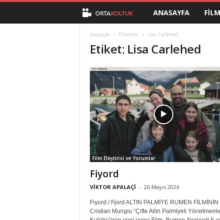
ANASAYFA
FIL
O
r
Anasayfa
Etiketler
Lisa Carlehed
Etiket: Lisa Carlehed
t
a
K
o
l
Film Eleştirisi ve Yorumlar
t
Fiyord
u
VİKTOR APALAÇİ
-
26 Mayıs 2026
Fiyord / Fjord ALTIN PALMİYE RUMEN FİLMİNİN
k
Cristian Mungiu “Çifte Altın Palmiyeli Yönetmenle