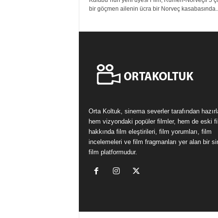
Kulübü”nün yeni üyesi Film, Rumen-Norveçli 5 ç
bir göçmen ailenin ücra bir Norveç kasabasında..
Orta Koltuk, sinema severler tarafından hazır
hem vizyondaki popüler filmler, hem de eski fi
hakkında film eleştirileri, film yorumları, film
incelemeleri ve film fragmanları yer alan bir 
film platformudur.