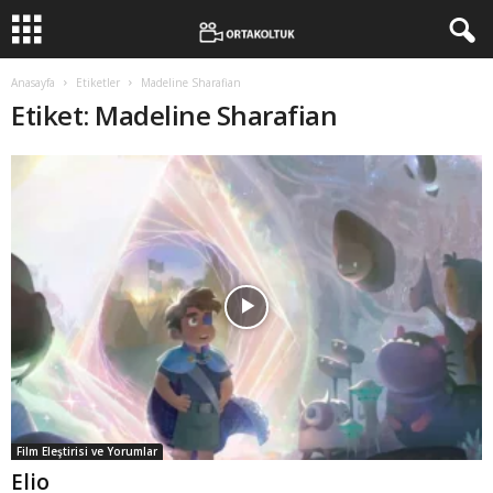
Anasayfa
Etiketler
Madeline Sharafian
Etiket: Madeline Sharafian
Film Eleştirisi ve Yorumlar
Elio