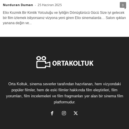
Nurduran Duman
-
25 Haziran 2025
0
Elio Kozmik Bir Kimlik Yolculuğu ve İyiliğin Dönüştürücü Gücü Size iyi gelecek
bir film izlemek istiyorsanız vizyona yeni giren Elio sinemalarda… Salon ışıkları
yanana değin ve...
Orta Koltuk, sinema severler tarafından hazırlanan, hem vizyondaki
popüler filmler, hem de eski filmler hakkında film eleştirileri, film
yorumları, film incelemeleri ve film fragmanları yer alan bir sinema film
platformudur.