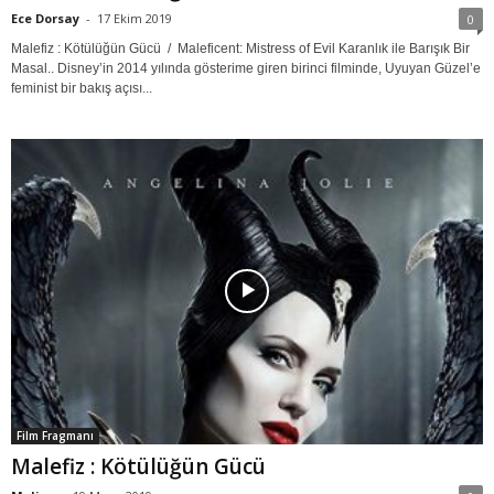
Ece Dorsay
-
17 Ekim 2019
0
Malefiz : Kötülüğün Gücü / Maleficent: Mistress of Evil Karanlık ile Barışık Bir
Masal.. Disney’in 2014 yılında gösterime giren birinci filminde, Uyuyan Güzel’e
feminist bir bakış açısı...
Film Fragmanı
Malefiz : Kötülüğün Gücü