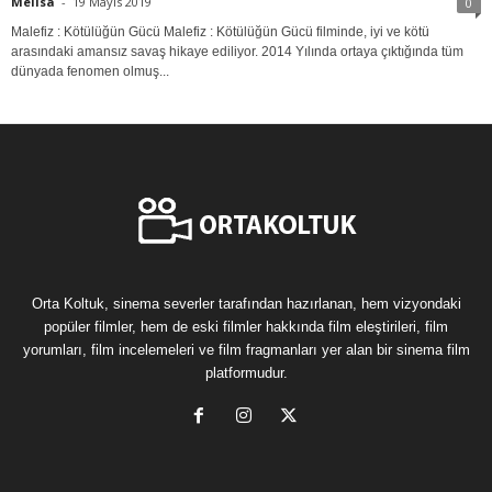
Melisa
-
19 Mayıs 2019
0
Malefiz : Kötülüğün Gücü Malefiz : Kötülüğün Gücü filminde, iyi ve kötü
arasındaki amansız savaş hikaye ediliyor. 2014 Yılında ortaya çıktığında tüm
dünyada fenomen olmuş...
Orta Koltuk, sinema severler tarafından hazırlanan, hem vizyondaki
popüler filmler, hem de eski filmler hakkında film eleştirileri, film
yorumları, film incelemeleri ve film fragmanları yer alan bir sinema film
platformudur.