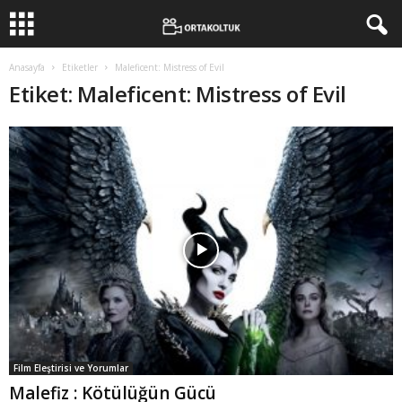
Anasayfa
Etiketler
Maleficent: Mistress of Evil
Etiket: Maleficent: Mistress of Evil
Film Eleştirisi ve Yorumlar
Malefiz : Kötülüğün Gücü