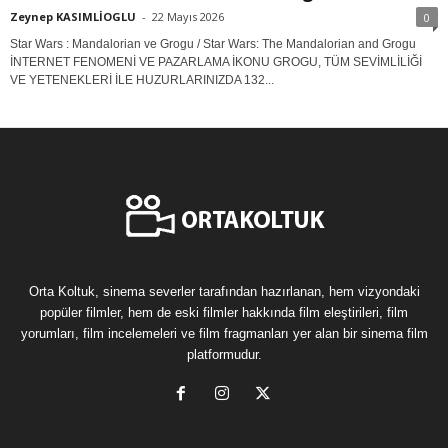
Zeynep KASIMLİOGLU
-
22 Mayıs 2026
0
Star Wars : Mandalorian ve Grogu / Star Wars: The Mandalorian and Grogu
İNTERNET FENOMENİ VE PAZARLAMA İKONU GROGU, TÜM SEVİMLİLİĞİ
VE YETENEKLERİ İLE HUZURLARINIZDA 132...
Orta Koltuk, sinema severler tarafından hazırlanan, hem vizyondaki
popüler filmler, hem de eski filmler hakkında film eleştirileri, film
yorumları, film incelemeleri ve film fragmanları yer alan bir sinema film
platformudur.