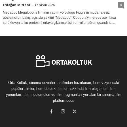
Erdoğan Mitrani
-
17 Nisan 2026
0
Megadoc Megalopolis filminin yapım yolculuğu Figgis’in müdahalesiz
gözlemci bir bakış açısıyla çektiği “Megadoc”, Coppola'yı neredeyse iflasa
sürükleyen tutku projesini ortaya çıkarmak için on yıllar süren usandırıcı...
Orta Koltuk, sinema severler tarafından hazırlanan, hem vizyondaki
popüler filmler, hem de eski filmler hakkında film eleştirileri, film
yorumları, film incelemeleri ve film fragmanları yer alan bir sinema film
platformudur.