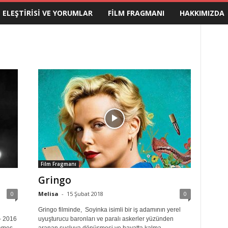
M ELEŞTIRISI VE YORUMLAR
FILM FRAGMANI
HAKKIMIZDA
Film Fragmanı
Gringo
0
Melisa
-
15 Şubat 2018
0
Gringo filminde, Soyinka isimli bir iş adamının yerel
– 2016
uyuşturucu baronları ve paralı askerler yüzünden