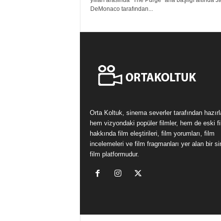
yılları arasında “The Purge” ana başlığı altında 
DeMonaco tarafından...
Orta Koltuk, sinema severler tarafından hazır
hem vizyondaki popüler filmler, hem de eski fi
hakkında film eleştirileri, film yorumları, film
incelemeleri ve film fragmanları yer alan bir 
film platformudur.