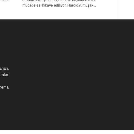
James
aranan suçluya dönüşmesi ve hayatta kalma
mücadelesi hikaye ediliyor. HaroldYumuşak...
lanan,
lmler
sinema