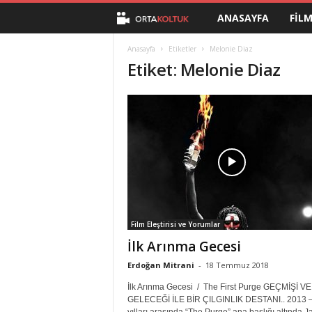
ANASAYFA
FIL
O
r
Anasayfa
Etiketler
Melonie Diaz
Etiket: Melonie Diaz
t
a
K
o
l
Film Eleştirisi ve Yorumlar
t
İlk Arınma Gecesi
u
Erdoğan Mitrani
-
18 Temmuz 2018
İlk Arınma Gecesi / The First Purge GEÇMİŞİ VE
k
GELECEĞİ İLE BİR ÇILGINLIK DESTANI.. 2013 