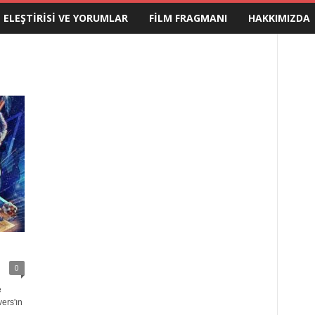
M ELEŞTIRISI VE YORUMLAR
FILM FRAGMANI
HAKKIMIZDA
0
e
ers'ın