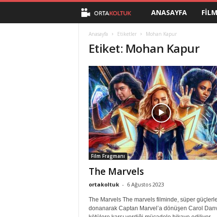
ANASAYFA
FIL
O
r
Anasayfa
Etiketler
Mohan Kapur
Etiket: Mohan Kapur
t
a
K
o
l
Film Fragmanı
t
The Marvels
u
ortakoltuk
-
6 Ağustos 2023
The Marvels The marvels filminde, süper güçlerl
k
donanarak Captan Marvel’a dönüşen Carol Danv