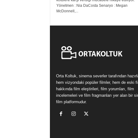
kötülere karşı verdiği mücadele hikaye ediliyor.
Yönetmen : Nia DaCosta Senaryo : Megan
McDonnell,...
Orta Koltuk, sinema severler tarafından hazır
hem vizyondaki popüler filmler, hem de eski fi
hakkında film eleştirileri, film yorumları, film
incelemeleri ve film fragmanları yer alan bir 
film platformudur.