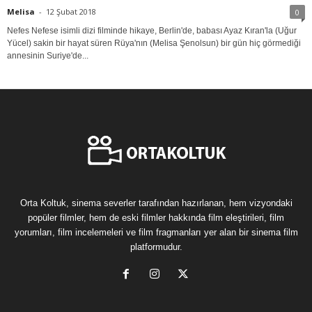
Melisa
-
12 Şubat 2018
0
Nefes Nefese isimli dizi filminde hikaye, Berlin'de, babası Ayaz Kıran'la (Uğur
Yücel) sakin bir hayat süren Rüya'nın (Melisa Şenolsun) bir gün hiç görmediği
annesinin Suriye'de...
Orta Koltuk, sinema severler tarafından hazırlanan, hem vizyondaki
popüler filmler, hem de eski filmler hakkında film eleştirileri, film
yorumları, film incelemeleri ve film fragmanları yer alan bir sinema film
platformudur.