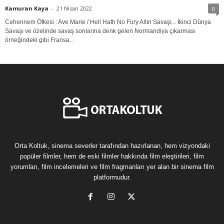
Kamuran Kaya
-
21 Nisan 2022
0
Cehennem Öfkesi : Ave Marie / Hell Hath No Fury Altın Savaşı... İkinci Dünya
Savaşı ve özelinde savaş sonlarına denk gelen Normandiya çıkarması
örneğindeki gibi Fransa...
Orta Koltuk, sinema severler tarafından hazırlanan, hem vizyondaki
popüler filmler, hem de eski filmler hakkında film eleştirileri, film
yorumları, film incelemeleri ve film fragmanları yer alan bir sinema film
platformudur.