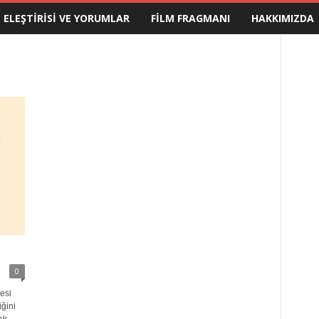
M ELEŞTIRISI VE YORUMLAR
FILM FRAGMANI
HAKKIMIZDA
0
esi
iğini