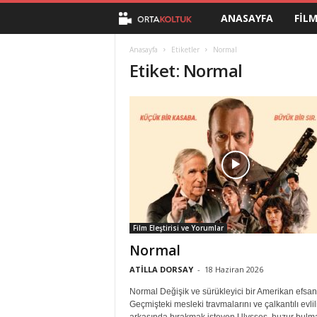
ANASAYFA
FIL
O
r
Anasayfa
Etiketler
Normal
Etiket: Normal
t
a
K
o
l
Film Eleştirisi ve Yorumlar
t
Normal
u
ATİLLA DORSAY
-
18 Haziran 2026
Normal Değişik ve sürükleyici bir Amerikan efsan
k
Geçmişteki mesleki travmalarını ve çalkantılı evlil