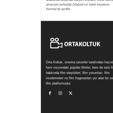
arkasında bırakmak isteyen Ulysses, huzur bulm
amacıyla yerleştiği Ortabatı’nın sakin kasabası
Normal’de şeriflik...
Orta Koltuk, sinema severler tarafından hazır
hem vizyondaki popüler filmler, hem de eski fi
hakkında film eleştirileri, film yorumları, film
incelemeleri ve film fragmanları yer alan bir 
film platformudur.