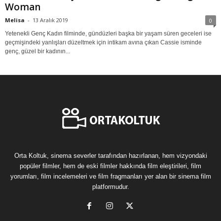
Woman
Melisa
-
13 Aralık 2019
0
Yetenekli Genç Kadın filminde, gündüzleri başka bir yaşam süren geceleri ise
geçmişindeki yanlışları düzeltmek için intikam avına çıkan Cassie isminde
genç, güzel bir kadının...
Orta Koltuk, sinema severler tarafından hazırlanan, hem vizyondaki
popüler filmler, hem de eski filmler hakkında film eleştirileri, film
yorumları, film incelemeleri ve film fragmanları yer alan bir sinema film
platformudur.