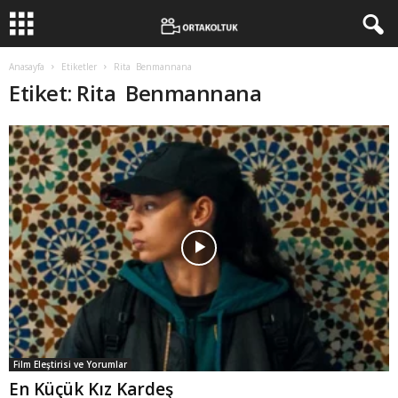
Anasayfa
Etiketler
Rita Benmannana
Etiket: Rita Benmannana
Film Eleştirisi ve Yorumlar
En Küçük Kız Kardeş