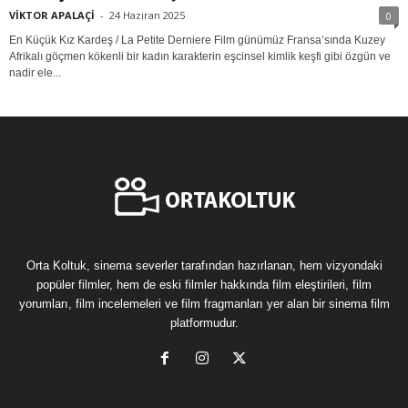
VİKTOR APALAÇİ
-
24 Haziran 2025
0
En Küçük Kız Kardeş / La Petite Derniere Film günümüz Fransa’sında Kuzey
Afrikalı göçmen kökenli bir kadın karakterin eşcinsel kimlik keşfi gibi özgün ve
nadir ele...
Orta Koltuk, sinema severler tarafından hazırlanan, hem vizyondaki
popüler filmler, hem de eski filmler hakkında film eleştirileri, film
yorumları, film incelemeleri ve film fragmanları yer alan bir sinema film
platformudur.