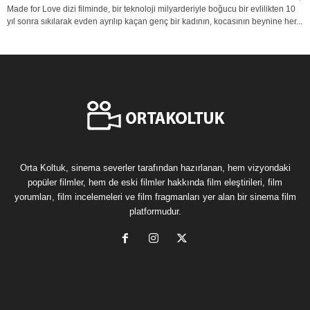
Made for Love dizi filminde, bir teknoloji milyarderiyle boğucu bir evlilikten 10
yıl sonra sıkılarak evden ayrılıp kaçan genç bir kadının, kocasının beynine her...
Orta Koltuk, sinema severler tarafından hazırlanan, hem vizyondaki
popüler filmler, hem de eski filmler hakkında film eleştirileri, film
yorumları, film incelemeleri ve film fragmanları yer alan bir sinema film
platformudur.