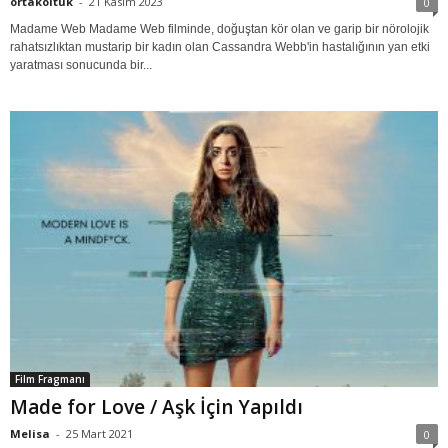
ortakoltuk
-
21 Kasım 2023
0
Madame Web Madame Web filminde, doğuştan kör olan ve garip bir nörolojik
rahatsızlıktan mustarip bir kadın olan Cassandra Webb'in hastalığının yan etki
yaratması sonucunda bir...
Film Fragmanı
Made for Love / Aşk İçin Yapıldı
Melisa
-
25 Mart 2021
0