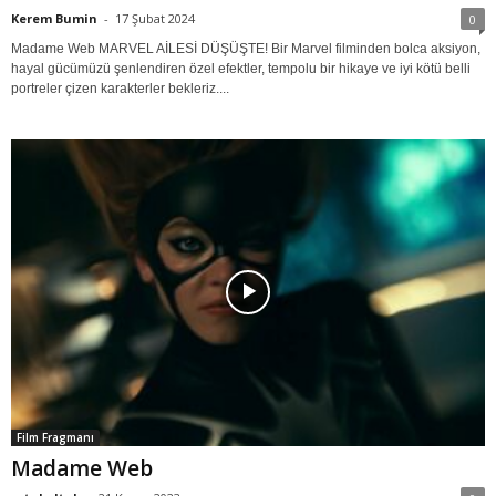
Kerem Bumin
-
17 Şubat 2024
0
Madame Web MARVEL AİLESİ DÜŞÜŞTE! Bir Marvel filminden bolca aksiyon,
hayal gücümüzü şenlendiren özel efektler, tempolu bir hikaye ve iyi kötü belli
portreler çizen karakterler bekleriz....
Film Fragmanı
Madame Web