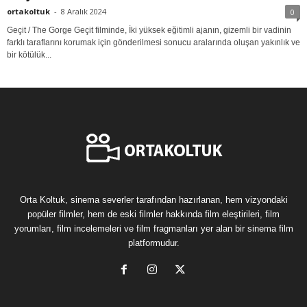
ortakoltuk
-
8 Aralık 2024
0
Geçit / The Gorge Geçit filminde, İki yüksek eğitimli ajanın, gizemli bir vadinin
farklı taraflarını korumak için gönderilmesi sonucu aralarında oluşan yakınlık ve
bir kötülük...
Orta Koltuk, sinema severler tarafından hazırlanan, hem vizyondaki
popüler filmler, hem de eski filmler hakkında film eleştirileri, film
yorumları, film incelemeleri ve film fragmanları yer alan bir sinema film
platformudur.