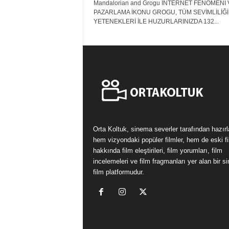
Mandalorian and Grogu İNTERNET FENOMENİ 
PAZARLAMA İKONU GROGU, TÜM SEVİMLİLİĞİ
YETENEKLERİ İLE HUZURLARINIZDA 132...
Orta Koltuk, sinema severler tarafından hazır
hem vizyondaki popüler filmler, hem de eski fi
hakkında film eleştirileri, film yorumları, film
incelemeleri ve film fragmanları yer alan bir 
film platformudur.