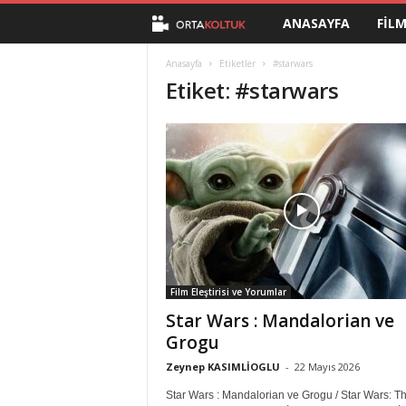
ANASAYFA
FIL
O
r
Anasayfa
Etiketler
#starwars
Etiket: #starwars
t
a
K
o
l
Film Eleştirisi ve Yorumlar
t
Star Wars : Mandalorian ve
Grogu
u
Zeynep KASIMLİOGLU
-
22 Mayıs 2026
k
Star Wars : Mandalorian ve Grogu / Star Wars: T